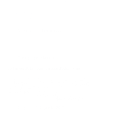
Chrystian
4 février 2013
Témoignages Manuscrits
26 Janvier 2013 – Anniversaire d’Alix : 7 ans
Chrystian
31 janvier 2013