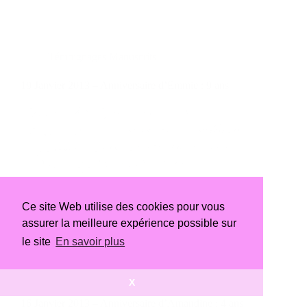
Témoignages Manuscrits
19 Janvier 2013 – Anniversaire d’Emmie : 9 ans
Chrystian
31 janvier 2013
Ce site Web utilise des cookies pour vous
assurer la meilleure expérience possible sur
le site
En savoir plus
Témoignages Manuscrits
X
16 Janvier 2013 – Anniversaire d’Amandine : 4 ans